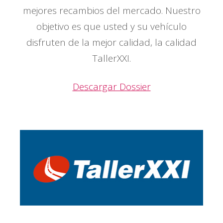
mejores recambios del mercado. Nuestro
objetivo es que usted y su vehículo
disfruten de la mejor calidad, la calidad
TallerXXI.
Descargar Dossier