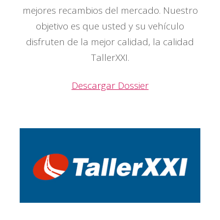
mejores recambios del mercado. Nuestro
objetivo es que usted y su vehículo
disfruten de la mejor calidad, la calidad
TallerXXI.
Descargar Dossier